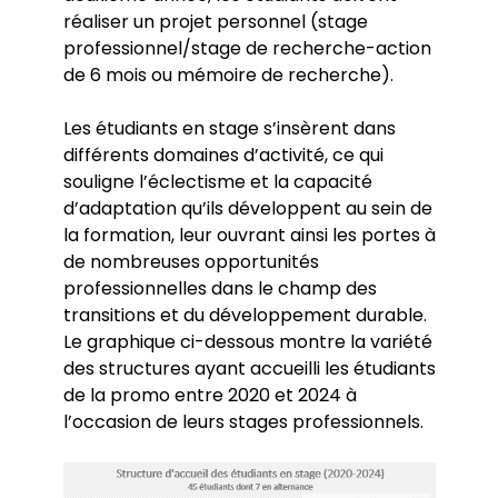
(Trajectoires et Alternatives en
Brochures et Emplois du temps
réaliser un projet personnel (stage
Laboratoires de recherche
Environnement)
Rattrapages de fin d’année
professionnel/stage de recherche-action
Écoles doctorales
Le parcours G2M (Géomatique,
Hauts lieux
Tutorats
de 6 mois ou mémoire de recherche).
Géodécisionnel, Géomarketing et Multimédia)
Autres documents utiles
Cartothèque
Master Géographie Parcours VARAP (dernière
La plateforme analytique GÉOPE
Étudier à l’étranger
année 2025/2026)
Les étudiants en stage s’insèrent dans
Pôle image
Emplois du temps (2026/2027)
différents domaines d’activité, ce qui
Présentation
Cantoche
Candidater au Master, TERRA ou G2M (rentrée
souligne l’éclectisme et la capacité
Le POPS
2026)
d’adaptation qu’ils développent au sein de
La station météorologique
Le potager du département
la formation, leur ouvrant ainsi les portes à
Rucher de Paris 8
de nombreuses opportunités
professionnelles dans le champ des
transitions et du développement durable.
Le graphique ci-dessous montre la variété
des structures ayant accueilli les étudiants
de la promo entre 2020 et 2024 à
l’occasion de leurs stages professionnels.