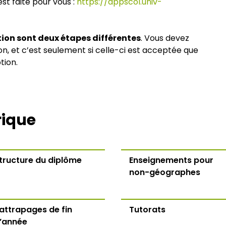
st faite pour vous :
https://appscol.univ-
odécisionnel,
aphes
ption sont deux étapes différentes
. Vous devez
n, et c’est seulement si celle-ci est acceptée que
AP (dernière année
tion.
ographie
rique
G2M (rentrée 2026)
tructure du diplôme
Enseignements pour
non-géographes
attrapages de fin
Tutorats
’année