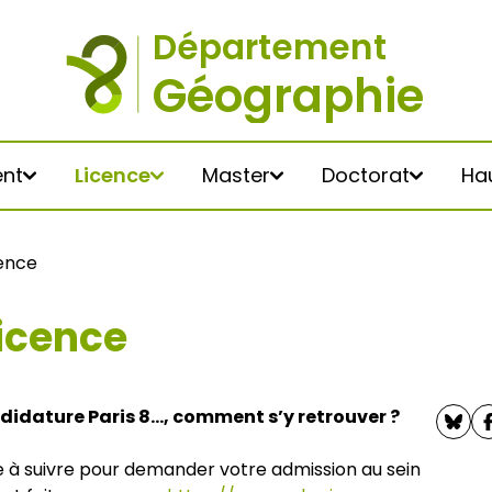
nt
Licence
Master
Doctorat
Hau
cence
icence
ngénierie en territoires –
 Paris 8
tacts
raphie
idature Paris 8..., comment s’y retrouver ?
cours TERRA
 Environnement)
e à suivre pour demander votre admission au sein