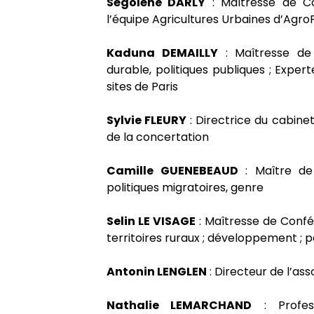
Ségolène DARLY
: Maîtresse de C
l’équipe Agricultures Urbaines d’Agro
Kaduna DEMAILLY
: Maîtresse de
durable, politiques publiques ; Expe
sites de Paris
Sylvie FLEURY
: Directrice du cabine
de la concertation
Camille GUENEBEAUD
: Maître de 
politiques migratoires, genre
Selin LE VISAGE
: Maîtresse de Confér
territoires ruraux ; développement ; 
Antonin LENGLEN
: Directeur de l’ass
Nathalie LEMARCHAND
: Profes