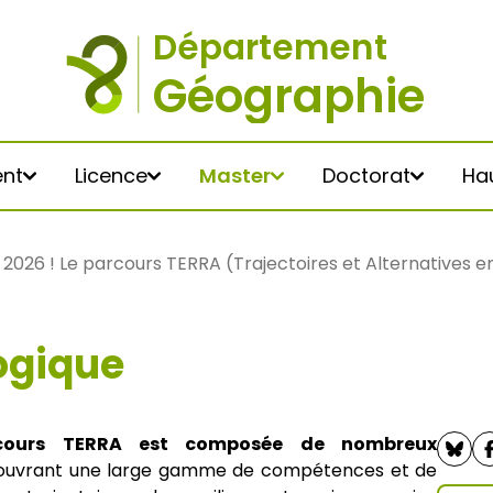
nt
Licence
Master
Doctorat
Hau
2026 ! Le parcours TERRA (Trajectoires et Alternatives 
ogique
ngénierie en territoires –
 Paris 8
tacts
raphie
cours TERRA
rcours TERRA est composée de nombreux
 Environnement)
couvrant une large gamme de compétences et de