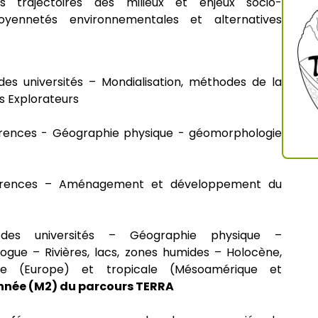
 trajectoires des milieux et enjeux socio-
yennetés environnementales et alternatives
odécisionnel,
aphes
des universités – Mondialisation, méthodes de la
AP (dernière année
s Explorateurs
ographie
érences - Géographie physique - géomorphologie
érences – Aménagement et développement du
G2M (rentrée 2026)
es universités – Géographie physique –
ue – Rivières, lacs, zones humides – Holocène,
 (Europe) et tropicale (Mésoamérique et
nnée (M2) du parcours TERRA