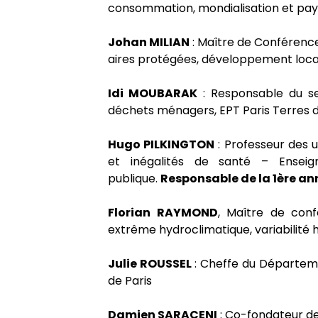
consommation, mondialisation et pa
Johan MILIAN
: Maître de Conférence
aires protégées, développement loca
Idi MOUBARAK
: Responsable du ser
déchets ménagers, EPT Paris Terres d
Hugo PILKINGTON
: Professeur des u
et inégalités de santé – Ensei
publique.
Responsable de la 1ère a
Florian RAYMOND
, Maître de conf
extrême hydroclimatique, variabilité h
Julie ROUSSEL
: Cheffe du Départem
de Paris
Damien SARACENI
: Co-fondateur de