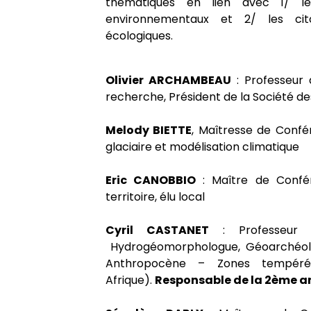
thématiques en lien avec 1/ les
Contacts
Structure du diplôme
Pôle image
environnementaux et 2/ les cito
Le parcours G2M (Géomatique, Gé
écologiques.
Géomarketing et Multimédia)
Association Toutes latitudes
Enseignements pour non-géogr
Cantoche
Olivier ARCHAMBEAU
: Professeur 
Master Géographie Parcours VAR
recherche, Président de la Société de
L’histoire du département de gé
Se pré-inscrire aux cours
Le POPS
2025/2026)
Melody BIETTE
, Maîtresse de Conf
Brochures et Emplois du temps
La station météorologique
glaciaire et modélisation climatique
Emplois du temps (2026/2027)
Eric CANOBBIO
: Maître de Conf
Rattrapages de fin d’année
Le potager du département
Candidater au Master, TERRA ou 
territoire, élu local
Cyril CASTANET
: Professeur d
Tutorats
Rucher de Paris 8
Hydrogéomorphologue, Géoarchéolog
Anthropocène – Zones tempérée
Autres documents utiles
Afrique).
Responsable de la 2ème a