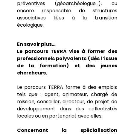
préventives (géoarchéologue…), ou
(Trajectoires et Alternatives en
Brochures et Emplois du temps
Laboratoires de recherche
Environnement)
encore responsable de structures
Rattrapages de fin d’année
Écoles doctorales
Le parcours G2M (Géomatique,
Hauts lieux
Tutorats
associatives liées à la transition
Géodécisionnel, Géomarketing et Multimédia)
Autres documents utiles
écologique.
Cartothèque
Master Géographie Parcours VARAP (dernière
La plateforme analytique GÉOPE
Étudier à l’étranger
année 2025/2026)
Pôle image
Emplois du temps (2026/2027)
Présentation
En savoir plus…
Cantoche
Candidater au Master, TERRA ou G2M (rentrée
Le POPS
Le parcours TERRA vise à former des
2026)
La station météorologique
professionnels polyvalents (dès l’issue
Le potager du département
de la formation) et des jeunes
Rucher de Paris 8
chercheurs.
Le parcours TERRA forme à des emplois
tels que : agent, animateur, chargé de
mission, conseiller, directeur, de projet de
développement dans des collectivités
locales ou en partenariat avec elles.
Concernant la spécialisation