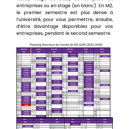
(Trajectoires et Alternatives en
Brochures et Emplois du temps
entreprises ou en stage (en blanc). En M2,
Laboratoires de recherche
Environnement)
Rattrapages de fin d’année
le premier semestre est plus dense à
Écoles doctorales
Le parcours G2M (Géomatique,
Hauts lieux
Tutorats
l’université, pour vous permettre, ensuite,
Géodécisionnel, Géomarketing et Multimédia)
Autres documents utiles
Cartothèque
d’être davantage disponibles pour vos
Master Géographie Parcours VARAP (dernière
La plateforme analytique GÉOPE
Étudier à l’étranger
année 2025/2026)
entreprises, pendant le second semestre.
Pôle image
Emplois du temps (2026/2027)
Présentation
Cantoche
Candidater au Master, TERRA ou G2M (rentrée
Le POPS
2026)
La station météorologique
Le potager du département
Rucher de Paris 8