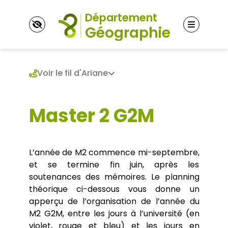
Panneau de gestion des cookies
Voir le fil d'Ariane
Master 2 G2M
Université Paris 8
UFR EriTES (études, recherche et ingénierie en
territoires – environnements – sociétés)
Département
Paris 8 Université des créations
L’année de M2 commence mi-septembre,
Le département de Géographie de Paris 8
et se termine fin juin, après les
L’équipe pédagogique
Licence
soutenances des mémoires. Le planning
Contacts
Présentation de la Licence & Contacts
Association Toutes latitudes
théorique ci-dessous vous donne un
Candidater en Licence
L’histoire du département de géographie
Master
apperçu de l’organisation de l’année du
Structure du diplôme
M2 G2M, entre les jours à l’université (en
Présentation du Master de Géographie
Enseignements pour non-géographes
Ouverture rentrée 2026 ! Le parcours TERRA
violet, rouge et bleu) et les jours en
Se pré-inscrire aux cours
Doctorat