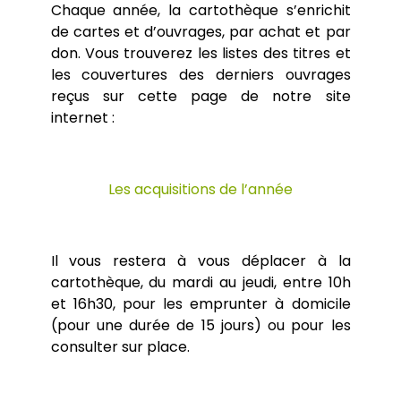
Chaque année, la cartothèque s’enrichit
(Trajectoires et Alternatives en
Brochures et Emplois du temps
Laboratoires de recherche
Environnement)
de cartes et d’ouvrages, par achat et par
Rattrapages de fin d’année
Écoles doctorales
Le parcours G2M (Géomatique,
Hauts lieux
Tutorats
don. Vous trouverez les listes des titres et
Géodécisionnel, Géomarketing et Multimédia)
Autres documents utiles
les couvertures des derniers ouvrages
Cartothèque
Master Géographie Parcours VARAP (dernière
reçus sur cette page de notre site
La plateforme analytique GÉOPE
Étudier à l’étranger
année 2025/2026)
Pôle image
internet :
Emplois du temps (2026/2027)
Présentation
Cantoche
Candidater au Master, TERRA ou G2M (rentrée
Le POPS
2026)
La station météorologique
Le potager du département
Les acquisitions de l’année
Rucher de Paris 8
Il vous restera à vous déplacer à la
cartothèque, du mardi au jeudi, entre 10h
et 16h30, pour les emprunter à domicile
(pour une durée de 15 jours) ou pour les
consulter sur place.